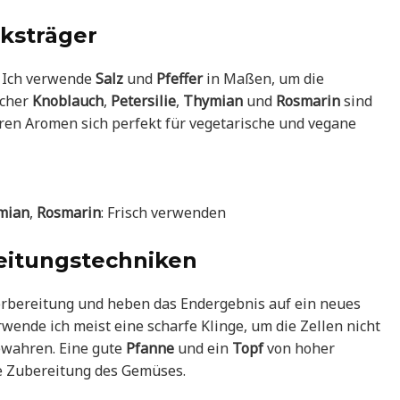
ksträger
. Ich verwende
Salz
und
Pfeffer
in Maßen, um die
scher
Knoblauch
,
Petersilie
,
Thymian
und
Rosmarin
sind
en Aromen sich perfekt für vegetarische und vegane
mian
,
Rosmarin
: Frisch verwenden
eitungstechniken
Vorbereitung und heben das Endergebnis auf ein neues
wende ich meist eine scharfe Klinge, um die Zellen nicht
ewahren. Eine gute
Pfanne
und ein
Topf
von hoher
de Zubereitung des Gemüses.