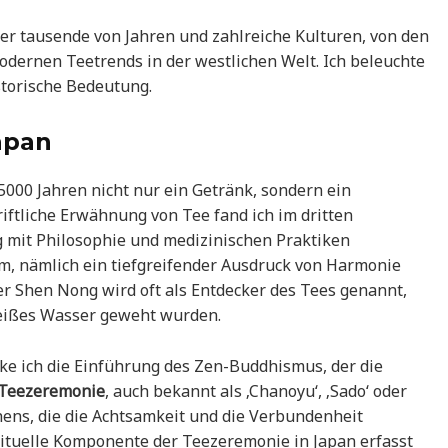
er tausende von Jahren und zahlreiche Kulturen, von den
odernen Teetrends in der westlichen Welt. Ich beleuchte
storische Bedeutung.
apan
 5000 Jahren nicht nur ein Getränk, sondern ein
hriftliche Erwähnung von Tee fand ich im dritten
ng mit Philosophie und medizinischen Praktiken
m, nämlich ein tiefgreifender Ausdruck von Harmonie
er Shen Nong wird oft als Entdecker des Tees genannt,
s heißes Wasser geweht wurden.
e ich die Einführung des Zen-Buddhismus, der die
Teezeremonie
, auch bekannt als ‚Chanoyu‘, ‚Sado‘ oder
chens, die die Achtsamkeit und die Verbundenheit
rituelle Komponente der Teezeremonie in Japan erfasst