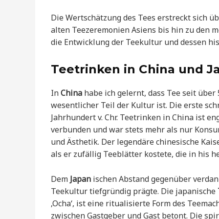
Die Wertschätzung des Tees erstreckt sich üb
alten Teezeremonien Asiens bis hin zu den m
die Entwicklung der Teekultur und dessen hi
Teetrinken in China und J
In
China
habe ich gelernt, dass Tee seit über
wesentlicher Teil der Kultur ist. Die erste sc
Jahrhundert v. Chr. Teetrinken in China ist e
verbunden und war stets mehr als nur Konsu
und Ästhetik. Der legendäre chinesische Kais
als er zufällig Teeblätter kostete, die in hi
Dem
Japan
ischen Abstand gegenüber verdank
Teekultur tiefgründig prägte. Die japanische
‚Ocha‘, ist eine ritualisierte Form des Teema
zwischen Gastgeber und Gast betont. Die spi