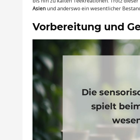
bis hin zu kalten Teekreationen. Trotz dieser
Asien
und anderswo ein wesentlicher Bestandt
Vorbereitung und G