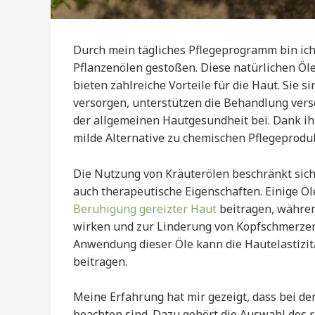
Durch mein tägliches Pflegeprogramm bin ich
Pflanzenölen gestoßen. Diese natürlichen Öle
bieten zahlreiche Vorteile für die Haut. Sie s
versorgen, unterstützen die Behandlung ver
der allgemeinen Hautgesundheit bei. Dank ihre
milde Alternative zu chemischen Pflegeproduk
Die Nutzung von Kräuterölen beschränkt sich 
auch therapeutische Eigenschaften. Einige Ö
Beruhigung gereizter Haut
beitragen, währen
wirken und zur Linderung von Kopfschmerzen
Anwendung dieser Öle kann die Hautelastizit
beitragen.
Meine Erfahrung hat mir gezeigt, dass bei d
beachten sind. Dazu gehört die Auswahl des ri